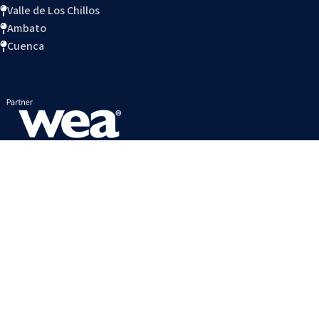
Valle de Los Chillos
Ambato
Cuenca
ACCESOS DIRECTOS
Política de datos
Trabaja con nosotros
Connect Blog
Preguntas Frecuentes
Reglamento Interno
Calendario estudiantil