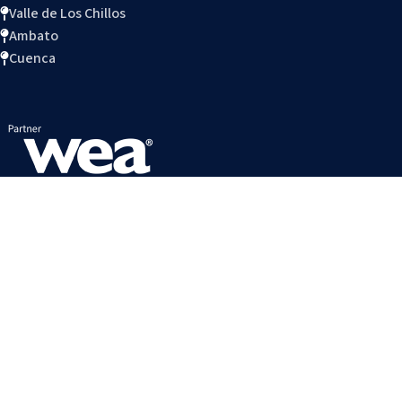
Valle de Los Chillos
Ambato
Cuenca
ACCESOS DIRECTOS
Política de datos
Trabaja con nosotros
Connect Blog
Preguntas Frecuentes
Reglamento Interno
Calendario estudiantil