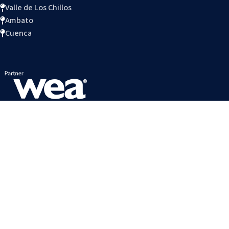
Valle de Los Chillos
Ambato
Cuenca
ACCESOS DIRECTOS
Política de datos
Trabaja con nosotros
Connect Blog
Preguntas Frecuentes
Reglamento Interno
Calendario estudiantil