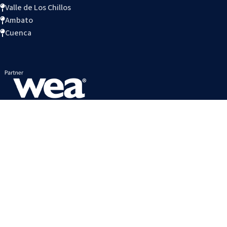
Valle de Los Chillos
Ambato
Cuenca
ACCESOS DIRECTOS
Política de datos
Trabaja con nosotros
Connect Blog
Preguntas Frecuentes
Reglamento Interno
Calendario estudiantil