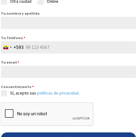
Otra ciudad
Online
Tu nombre y apellido
Tu Teléfono
*
+593
Ecuador
+593
Tu email
*
Consentimiento
*
Sí, acepto sus
políticas de privacidad
.