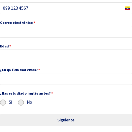
Ec
+5
Correo electrónico
*
Edad
*
¿En qué ciudad vives?
*
¿Has estudiado inglés antes?
*
Sí
No
Siguiente