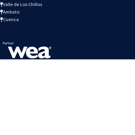
Valle de Los Chillos
Ambato
Cuenca
ACCESOS DIRECTOS
Política de datos
Trabaja con nosotros
Connect Blog
Preguntas Frecuentes
Reglamento Interno
Calendario estudiantil